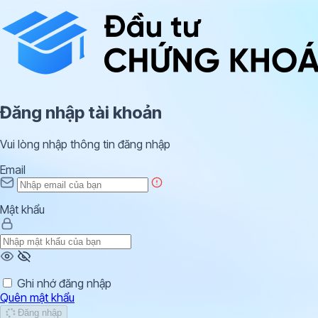
Đăng nhập tài khoản
Vui lòng nhập thông tin đăng nhập
Email
Mật khẩu
Ghi nhớ đăng nhập
Quên mật khẩu
Đăng nhập